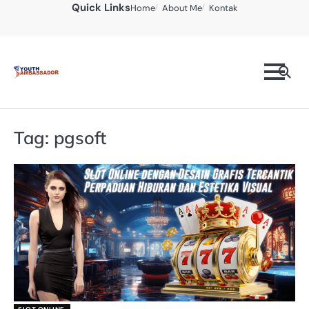
Skip
Quick Links
Home
About Me
Kontak
to
Home
About
Kontak
content
Me
Tag:
pgsoft