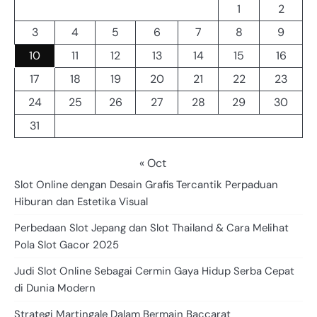
1
2
3
4
5
6
7
8
9
10
11
12
13
14
15
16
17
18
19
20
21
22
23
24
25
26
27
28
29
30
31
« Oct
Slot Online dengan Desain Grafis Tercantik Perpaduan
Hiburan dan Estetika Visual
Perbedaan Slot Jepang dan Slot Thailand & Cara Melihat
Pola Slot Gacor 2025
Judi Slot Online Sebagai Cermin Gaya Hidup Serba Cepat
di Dunia Modern
Strategi Martingale Dalam Bermain Baccarat