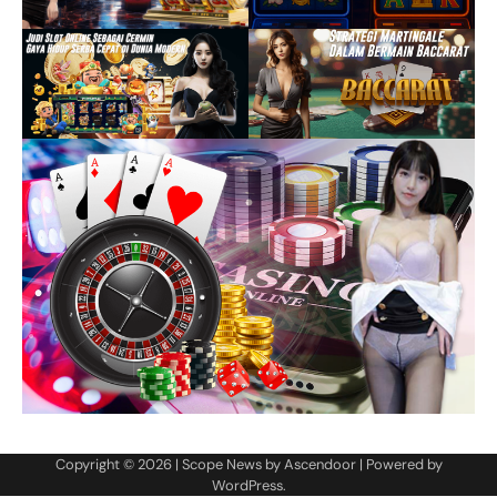
Copyright © 2026
| Scope News by
Ascendoor
| Powered by
WordPress
.