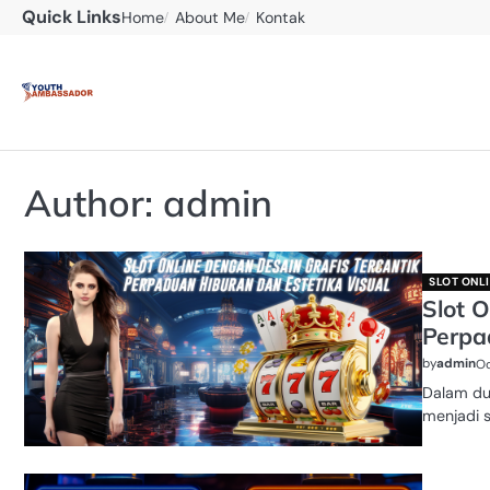
Skip
Quick Links
Home
About Me
Kontak
to
content
Author:
admin
SLOT ONL
Slot 
Perpa
by
admin
Oc
Dalam dun
menjadi s