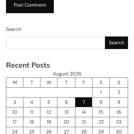
Search
Search
Recent Posts
August 2026
M
T
W
T
F
S
S
1
2
3
4
5
6
7
8
9
10
11
12
13
14
15
16
17
18
19
20
21
22
23
24
25
26
27
28
29
30