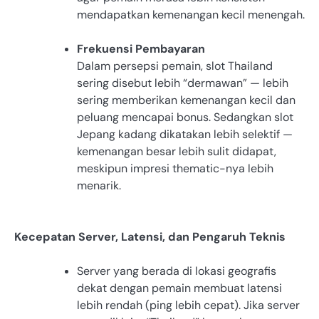
mendapatkan kemenangan kecil menengah.
Frekuensi Pembayaran
Dalam persepsi pemain, slot Thailand
sering disebut lebih “dermawan” — lebih
sering memberikan kemenangan kecil dan
peluang mencapai bonus. Sedangkan slot
Jepang kadang dikatakan lebih selektif —
kemenangan besar lebih sulit didapat,
meskipun impresi thematic-nya lebih
menarik.
Kecepatan Server, Latensi, dan Pengaruh Teknis
Server yang berada di lokasi geografis
dekat dengan pemain membuat latensi
lebih rendah (ping lebih cepat). Jika server