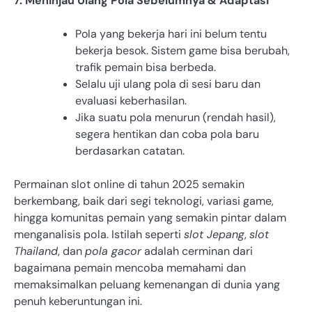
7. Meninjau Ulang Pola Sebelumnya & Adaptasi
Pola yang bekerja hari ini belum tentu
bekerja besok. Sistem game bisa berubah,
trafik pemain bisa berbeda.
Selalu uji ulang pola di sesi baru dan
evaluasi keberhasilan.
Jika suatu pola menurun (rendah hasil),
segera hentikan dan coba pola baru
berdasarkan catatan.
Permainan slot online di tahun 2025 semakin
berkembang, baik dari segi teknologi, variasi game,
hingga komunitas pemain yang semakin pintar dalam
menganalisis pola. Istilah seperti
slot Jepang
,
slot
Thailand
, dan
pola gacor
adalah cerminan dari
bagaimana pemain mencoba memahami dan
memaksimalkan peluang kemenangan di dunia yang
penuh keberuntungan ini.