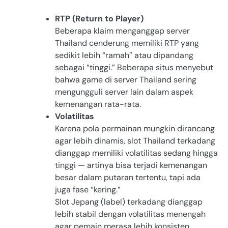
RTP (Return to Player)
Beberapa klaim menganggap server
Thailand cenderung memiliki RTP yang
sedikit lebih “ramah” atau dipandang
sebagai “tinggi.” Beberapa situs menyebut
bahwa game di server Thailand sering
mengungguli server lain dalam aspek
kemenangan rata-rata.
Volatilitas
Karena pola permainan mungkin dirancang
agar lebih dinamis, slot Thailand terkadang
dianggap memiliki volatilitas sedang hingga
tinggi — artinya bisa terjadi kemenangan
besar dalam putaran tertentu, tapi ada
juga fase “kering.”
Slot Jepang (label) terkadang dianggap
lebih stabil dengan volatilitas menengah
agar pemain merasa lebih konsisten