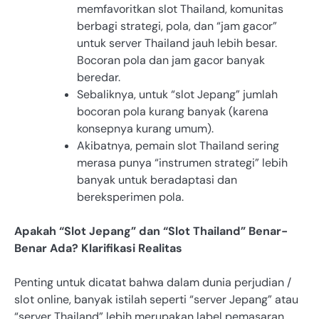
memfavoritkan slot Thailand, komunitas
berbagi strategi, pola, dan “jam gacor”
untuk server Thailand jauh lebih besar.
Bocoran pola dan jam gacor banyak
beredar.
Sebaliknya, untuk “slot Jepang” jumlah
bocoran pola kurang banyak (karena
konsepnya kurang umum).
Akibatnya, pemain slot Thailand sering
merasa punya “instrumen strategi” lebih
banyak untuk beradaptasi dan
bereksperimen pola.
Apakah “Slot Jepang” dan “Slot Thailand” Benar-
Benar Ada? Klarifikasi Realitas
Penting untuk dicatat bahwa dalam dunia perjudian /
slot online, banyak istilah seperti “server Jepang” atau
“server Thailand” lebih merupakan label pemasaran