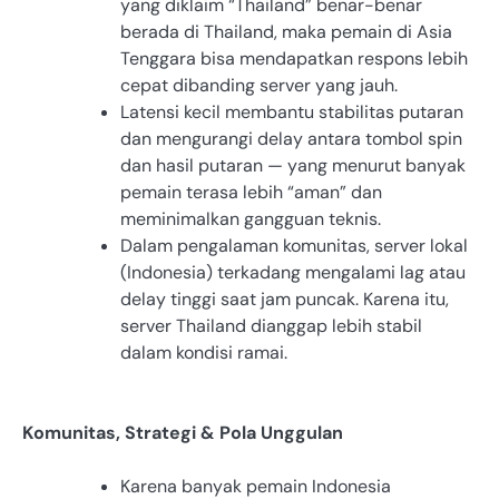
yang diklaim “Thailand” benar-benar
berada di Thailand, maka pemain di Asia
Tenggara bisa mendapatkan respons lebih
cepat dibanding server yang jauh.
Latensi kecil membantu stabilitas putaran
dan mengurangi delay antara tombol spin
dan hasil putaran — yang menurut banyak
pemain terasa lebih “aman” dan
meminimalkan gangguan teknis.
Dalam pengalaman komunitas, server lokal
(Indonesia) terkadang mengalami lag atau
delay tinggi saat jam puncak. Karena itu,
server Thailand dianggap lebih stabil
dalam kondisi ramai.
Komunitas, Strategi & Pola Unggulan
Karena banyak pemain Indonesia