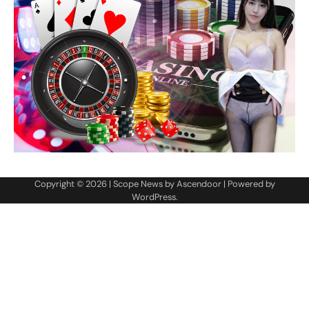
Copyright © 2026
| Scope News by
Ascendoor
| Powered by
WordPress
.