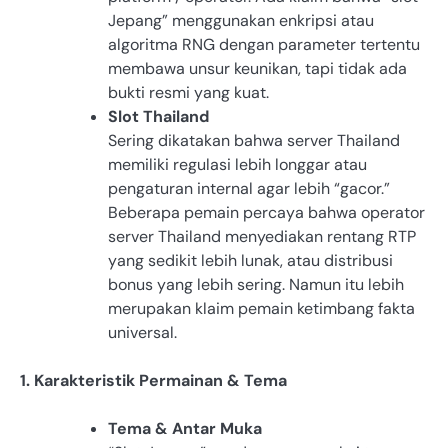
Jepang” menggunakan enkripsi atau
algoritma RNG dengan parameter tertentu
membawa unsur keunikan, tapi tidak ada
bukti resmi yang kuat.
Slot Thailand
Sering dikatakan bahwa server Thailand
memiliki regulasi lebih longgar atau
pengaturan internal agar lebih “gacor.”
Beberapa pemain percaya bahwa operator
server Thailand menyediakan rentang RTP
yang sedikit lebih lunak, atau distribusi
bonus yang lebih sering. Namun itu lebih
merupakan klaim pemain ketimbang fakta
universal.
1. Karakteristik Permainan & Tema
Tema & Antar Muka