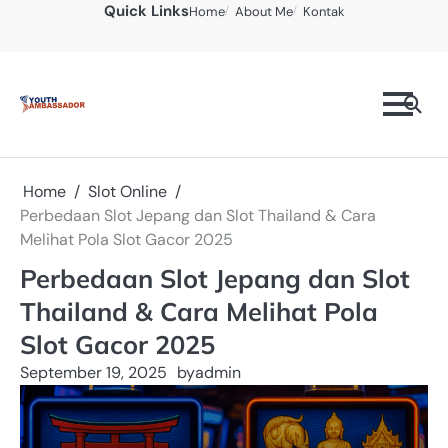
Skip
Quick Links
Home
About Me
Kontak
to
Home
About
Kontak
content
Me
Home
Slot Online
Perbedaan Slot Jepang dan Slot Thailand & Cara
Melihat Pola Slot Gacor 2025
Perbedaan Slot Jepang dan Slot
Thailand & Cara Melihat Pola
Slot Gacor 2025
September 19, 2025
by
admin