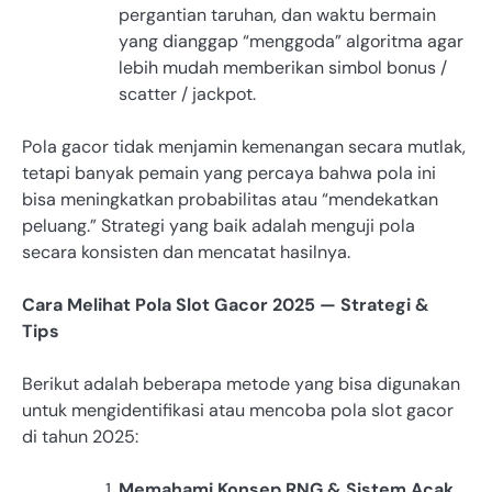
pergantian taruhan, dan waktu bermain
yang dianggap “menggoda” algoritma agar
lebih mudah memberikan simbol bonus /
scatter / jackpot.
Pola gacor tidak menjamin kemenangan secara mutlak,
tetapi banyak pemain yang percaya bahwa pola ini
bisa meningkatkan probabilitas atau “mendekatkan
peluang.” Strategi yang baik adalah menguji pola
secara konsisten dan mencatat hasilnya.
Cara Melihat Pola Slot Gacor 2025 — Strategi &
Tips
Berikut adalah beberapa metode yang bisa digunakan
untuk mengidentifikasi atau mencoba pola slot gacor
di tahun 2025:
Memahami Konsep RNG & Sistem Acak