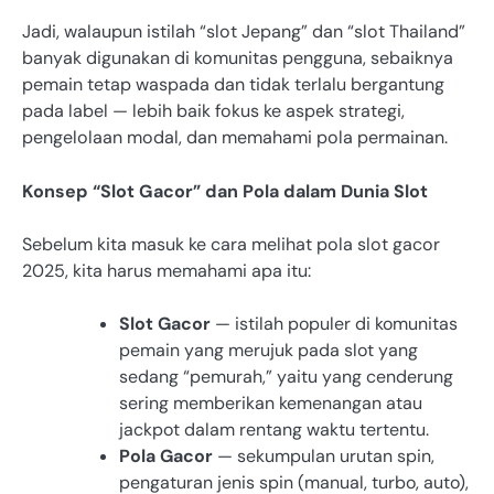
Jadi, walaupun istilah “slot Jepang” dan “slot Thailand”
banyak digunakan di komunitas pengguna, sebaiknya
pemain tetap waspada dan tidak terlalu bergantung
pada label — lebih baik fokus ke aspek strategi,
pengelolaan modal, dan memahami pola permainan.
Konsep “Slot Gacor” dan Pola dalam Dunia Slot
Sebelum kita masuk ke cara melihat pola slot gacor
2025, kita harus memahami apa itu:
Slot Gacor
— istilah populer di komunitas
pemain yang merujuk pada slot yang
sedang “pemurah,” yaitu yang cenderung
sering memberikan kemenangan atau
jackpot dalam rentang waktu tertentu.
Pola Gacor
— sekumpulan urutan spin,
pengaturan jenis spin (manual, turbo, auto),