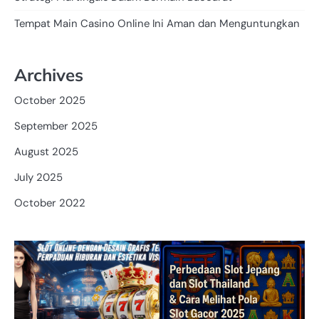
Tempat Main Casino Online Ini Aman dan Menguntungkan
Archives
October 2025
September 2025
August 2025
July 2025
October 2022