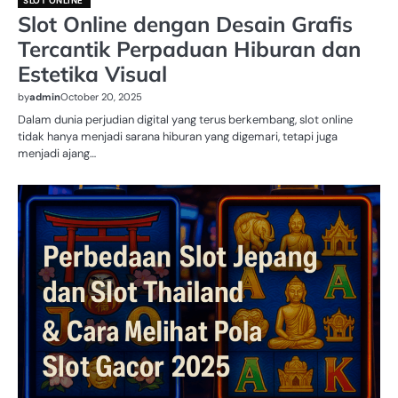
SLOT ONLINE
Slot Online dengan Desain Grafis
Tercantik Perpaduan Hiburan dan
Estetika Visual
by
admin
October 20, 2025
Dalam dunia perjudian digital yang terus berkembang, slot online
tidak hanya menjadi sarana hiburan yang digemari, tetapi juga
menjadi ajang…