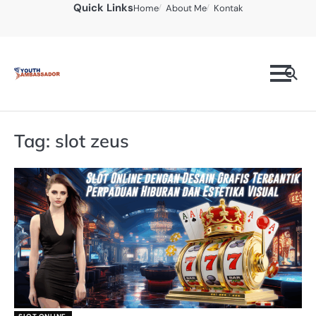
Skip
Quick Links
Home
About Me
Kontak
to
Home
About
Kontak
content
Me
Tag:
slot zeus