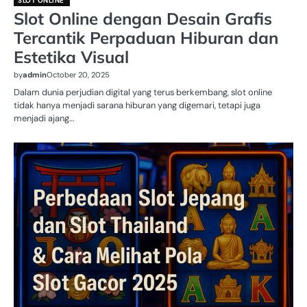
SLOT ONLINE
Slot Online dengan Desain Grafis
Tercantik Perpaduan Hiburan dan
Estetika Visual
by
admin
October 20, 2025
Dalam dunia perjudian digital yang terus berkembang, slot online
tidak hanya menjadi sarana hiburan yang digemari, tetapi juga
menjadi ajang…