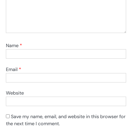
Name
*
Email
*
Website
Save my name, email, and website in this browser for
the next time I comment.