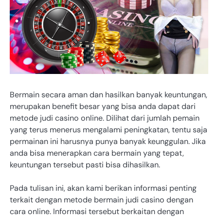
Bermain secara aman dan hasilkan banyak keuntungan,
merupakan benefit besar yang bisa anda dapat dari
metode judi casino online. Dilihat dari jumlah pemain
yang terus menerus mengalami peningkatan, tentu saja
permainan ini harusnya punya banyak keunggulan. Jika
anda bisa menerapkan cara bermain yang tepat,
keuntungan tersebut pasti bisa dihasilkan.
Pada tulisan ini, akan kami berikan informasi penting
terkait dengan metode bermain judi casino dengan
cara online. Informasi tersebut berkaitan dengan