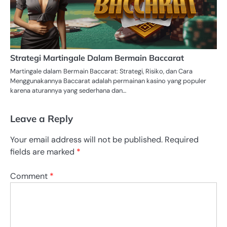
Strategi Martingale Dalam Bermain Baccarat
Martingale dalam Bermain Baccarat: Strategi, Risiko, dan Cara
Menggunakannya Baccarat adalah permainan kasino yang populer
karena aturannya yang sederhana dan…
Leave a Reply
Your email address will not be published.
Required
fields are marked
*
Comment
*