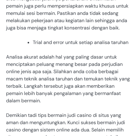
pemain juga perlu mempersiapkan waktu khusus untuk
memulai sesi bermain. Pastikan anda tidak sedang
melakukan pekerjaan atau kegiatan lain sehingga anda
juga bisa menjaga tingkat konsentrasi dengan baik.
Trial and error untuk setiap analisa taruhan
Analisa akurat adalah hal yang paling dasar untuk
menciptakan peluang menang besar pada perjudian
online jenis apa saja. Silahkan anda coba berbagai
macam teknik analisa taruhan dan temukan teknik yang
terbaik. Langkah tersebut juga akan memberikan
pemain lebih banyak pengalaman yang bermanfaat
dalam bermain.
Demikian tadi tips bermain judi casino di situs yang
aman dan menguntungkan. Kunci sukses bermain judi
casino dengan sistem online ada dua. Selain memilih