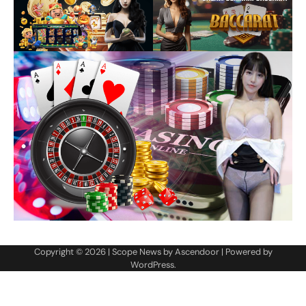
Copyright © 2026
| Scope News by
Ascendoor
| Powered by
WordPress
.